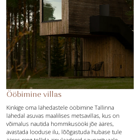
Ööbimine villas
Kinkige oma lähedastele ööbimine Tallinna
lähedal asuvas maalilises metsavillas, kus on
võimalus nautida hommikusööki jõe ääres,
avastada looduse ilu, lõõgastuda hubase tule