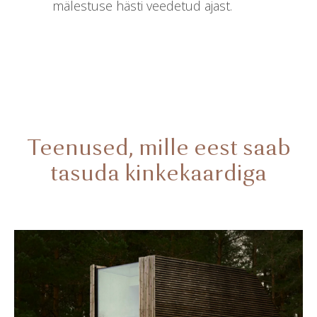
mälestuse hästi veedetud ajast.
Teenused, mille eest saab
tasuda kinkekaardiga