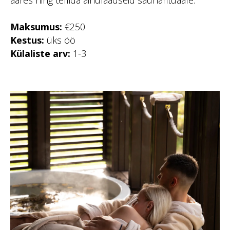
ääres ning tellida ainulaadseid saunarituaale.
Maksumus:
€250
Kestus:
üks öö
Külaliste arv:
1-3